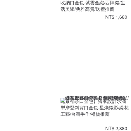
收納口金包-紫雲金織/西陣織/生
活美學/典雅高貴/送禮推薦
NT$ 1,680
【京都奈口金包】獨家設計水滴
型摩登斜背口金包-星燦織影/緹花
工藝/台灣手作/禮物推薦
NT$ 2,880