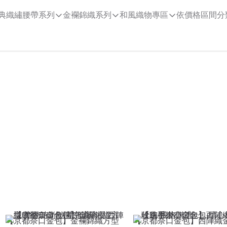
典織繡腰帶系列
金襴錦織系列
和風織物專區
依價格區間分
【京都奈口金包】金襴錦織方型
【京都奈口金包】西陣織