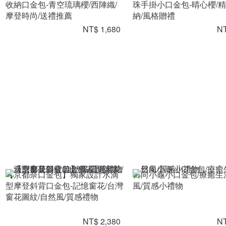
收納口金包-青空琉璃櫻/西陣織/
珠手掛小口金包-晴心櫻/
摩登時尚/送禮推薦
納/風格贈禮
NT$ 1,680
NT
【京都奈口金包】獨家設計水滴
日向小龜小口金包/療癒生
型摩登斜背口金包-記憶窗花/台灣
風/質感小禮物
窗花圖紋/自然風/質感禮物
NT$ 2,380
NT