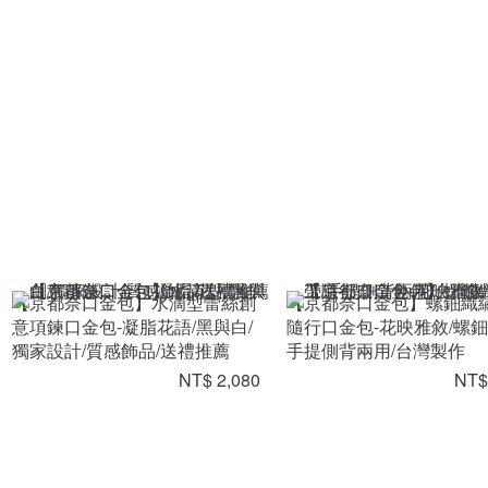
【京都奈口金包】水滴型蕾絲創
【京都奈口金包】螺鈿織
意項鍊口金包-凝脂花語/黑與白/
隨行口金包-花映雅敘/螺鈿
獨家設計/質感飾品/送禮推薦
手提側背兩用/台灣製作
NT$ 2,080
NT$