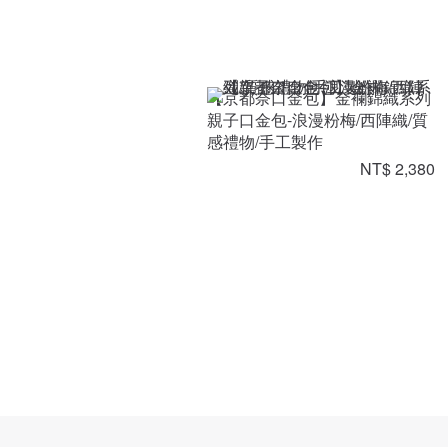
【京都奈口金包】金襴錦織系列
親子口金包-浪漫粉梅/西陣織/質
感禮物/手工製作
NT$ 2,380