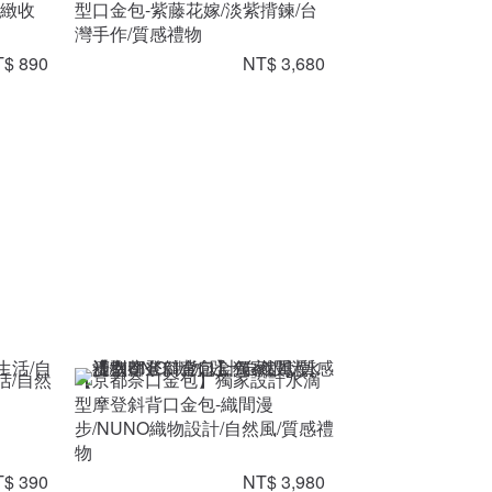
精緻收
型口金包-紫藤花嫁/淡紫揹鍊/台
灣手作/質感禮物
$ 890
NT$ 3,680
活/自然
【京都奈口金包】獨家設計水滴
型摩登斜背口金包-織間漫
步/NUNO織物設計/自然風/質感禮
物
$ 390
NT$ 3,980