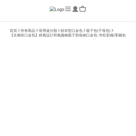
首頁
所有商品
依用途分類
財布型口金包
親子包(子母包)
【京都奈口金包】經典設計和風織物親子型收納口金包-市松彩織/零錢包