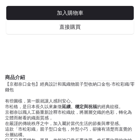
加入購物車
直接購買
商品介紹
【京都奈口金包】經典設計和風織物親子型收納口金包-市松彩織/零
錢包
有些圖樣，第一眼就讓人感到安心。
市松格，是日本長久以來象徵
延續、穩定與祝福
的經典紋樣。
京都奈以職人工藝重新詮釋市松織紋，將層層交織的色彩，轉化為
立體而耐看的織面質感，
在嚴謹的傳統秩序之中，加入屬於當代生活的節奏與摩登感。
這款「市松彩織」親子型口金包，外型小巧，卻擁有清楚而直覺的
分層結構。