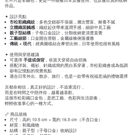
它不只是零錢包，更是一件能被日常反覆使用、也反覆欣賞的收納
作品。
✦ 設計亮點
市松彩織織紋
：多色交錯卻不張揚，層次豐富、耐看不膩
立體織面觸感
：織紋起伏帶來溫潤手感，細節中見工藝
親子型結構
：子母口金設計，分類收納更清楚直覺
工藝細節
：口金開合滑順，金屬線條俐落優雅
傳統 × 現代
：經典圖樣結合摩登比例，日常使用也很有風格
✦ 使用與穿搭建議
可選擇
手提或側背
，依當天穿搭自由切換
搭配洋裝、襯衫、針織或簡約黑白系穿著，市松彩織會成為低調
卻有記憶點的視覺焦點
適合日常外出、散步、旅行，也是一款帶有祝福意涵的禮物選擇
京都奈相信，真正好的設計，不追逐流行，
而是在時間之中陪伴你，越看越喜歡。
這個市松彩織口金包，是把工藝、色彩與生活節奏，
輕輕收進掌心的一種方式。
📏 商品規格
尺寸：高約 10.5 cm × 寬約 16.5 cm（不含口金）
材質：和風織物
結構：親子型（子母口金）收納設計