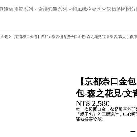
典織繡腰帶系列
金襴錦織系列
和風織物專區
依價格區間分
口金包
【京都奈口金包】自然系復古側背親子口金包-森之花見/文青復古/職人手作/
【京都奈口金包
包-森之花見/文
NT$ 2,580
每一次撥開口金，都是驚喜的開
「親子包」的三層設計，細心呵
能被妥善珍藏。