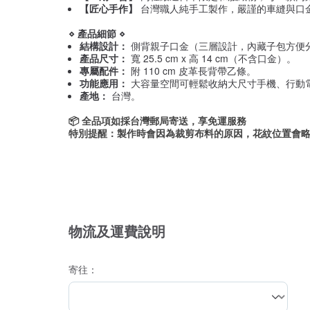
【匠心手作】
台灣職人純手工製作，嚴謹的車縫與口
⋄ 產品細節 ⋄
結構設計：
側背親子口金（三層設計，內藏子包方便
產品尺寸：
寬 25.5 cm x 高 14 cm（不含口金）。
專屬配件：
附 110 cm 皮革長背帶乙條。
功能應用：
大容量空間可輕鬆收納大尺寸手機、行動
產地：
台灣。
📦 全品項如採台灣郵局寄送，享免運服務
特別提醒：製作時會因為裁剪布料的原因，花紋位置會
物流及運費說明
寄往：