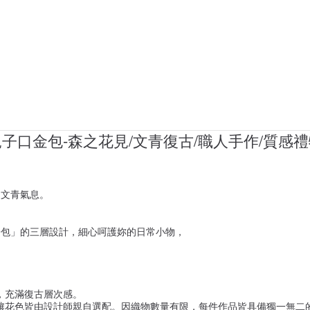
口金包-森之花見/文青復古/職人手作/質感禮
。
的文青氣息。
子包」的三層設計，細心呵護妳的日常小物，
。
，充滿復古層次感。
鑲花色皆由設計師親自選配。因織物數量有限，每件作品皆具備獨一無二