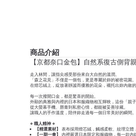
商品介紹
【京都奈口金包】自然系復古側背親子
走入林間，讓指尖感受那份來自大自然的溫潤。
「森之花見」不僅是一個包，更是專屬於妳的祕密花園
在燈芯絨上，綻放著靜謐而優雅的花朵，襯托出妳內斂
每一次撥開口金，都是驚喜的開始。
外顯的典雅與內裡的日本和服織物相互輝映，這份「親
從大螢幕手機、唇膏到私密心情，都能被妥善珍藏。
讓職人的手作溫度，陪伴妳走過每一個日常美好的瞬間
⋄ 職人精神 ⋄
【精選素材】
表布採用燈芯絨，觸感柔軟、紋理立體
【一期一會】
內裡嚴選日本限定和服織物，每一款內