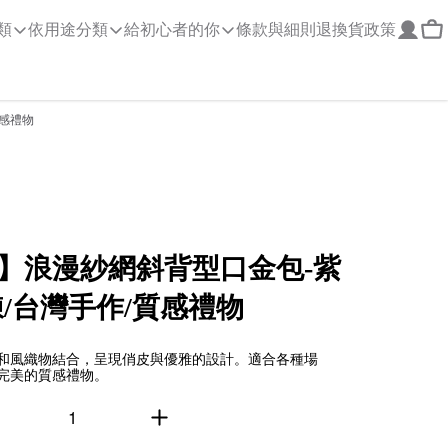
類
依用途分類
給初心者的你
條款與細則
退換貨政策
質感禮物
】浪漫紗網斜背型口金包-紫
/台灣手作/質感禮物
和風織物結合，呈現俏皮與優雅的設計。適合各種場
完美的質感禮物。