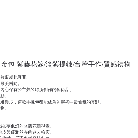
作/質感禮物
金包-紫藤花嫁/淡紫提鍊/台灣手
漫敘事就此展開。
的最美瞬間。
為內心保有公主夢的妳所創作的藝術品。
擺動。
優雅漫步，這款手挽包都能成為妳穿搭中最仙氣的亮點。
禮物。
出如夢似幻的立體花漾視覺。
俏皮與優雅並存的迷人輪廓。