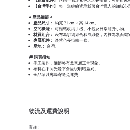
【精緻配件】
附贈一條淡紫色珠珠長揹鍊，可斜揹或
【台灣手作】
每一道縫線皆承載著台灣職人的細膩心
⋄ 產品細節 ⋄
產品尺寸：
約寬 21 cm × 高 14 cm。
空間機能：
可輕鬆收納手機、小包及日常隨身小物。
材質組合：
表布為紗網結合和風織物，內裡為素面織
專屬配件：
淡紫色長揹鍊一條。
產地：
台灣。
🚚 購買須知
手工製作，細節略有差異屬正常現象。
布料在不同光源下會呈現明暗差異。
全品項以郵局寄送免運費。
物流及運費說明
寄往：