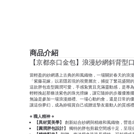
商品介紹
【京都奈口金包】浪漫紗網斜背型口
當輕盈的紗網遇上古典的和風織物，一場關於春天的浪
「紫藤花嫁」以若隱若現的視覺層次，捕捉了繁花盛開
這款胖包造型圓潤可愛，手感紮實且充滿靈動感，是專
輕輕挽起那條淡紫色的珠光揹鍊，讓它隨妳的步履優雅
無論是參加一場浪漫婚禮、一場心動約會，還是日常的
讓這份夢幻，成為妳犒賞自己或贈送摯友最動人的質感
⋄ 職人精神 ⋄
【異材質美學】
創新結合紗網與精緻和風織物，營造
【圓潤胖包設計】
獨特的胖包剪裁空間感十足，呈現