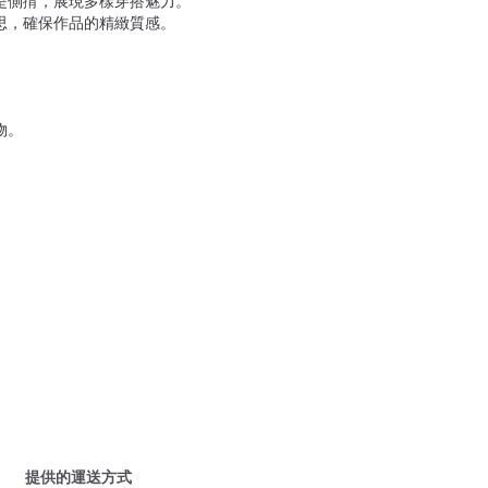
是側揹，展現多樣穿搭魅力。
思，確保作品的精緻質感。
物。
提供的運送方式