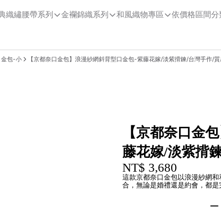
典織繡腰帶系列
金襴錦織系列
和風織物專區
依價格區間分
金包-小
【京都奈口金包】浪漫紗網斜背型口金包-紫藤花嫁/淡紫揹鍊/台灣手作/
【京都奈口金包
藤花嫁/淡紫揹鍊
NT$ 3,680
這款京都奈口金包以浪漫紗網和
合，無論是婚禮還是約會，都是