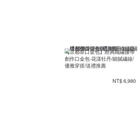
【京都奈口金包】經典織繡腰帶
創作口金包-花漾牡丹/細膩繡線/
優雅穿搭/送禮推薦
NT$ 6,980