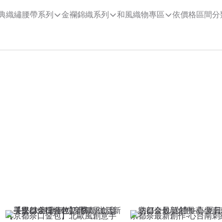
典織繡腰帶系列
金襴錦織系列
和風織物專區
依價格區間分
【京都奈口金包】北歐風創意手
京都奈最新創作-心台南刺