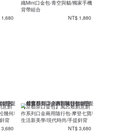
織Mini口金包-青空與貓/獨家手機
背帶組合
 1,680
NT$ 1,880
創意創
【京都奈口金包】風呂敷創意創
松幾何/
作系列口金兩用隨行包-摩登七寶/
提斜背
生活新美學/現代時尚/手提斜背
 3,680
NT$ 3,680