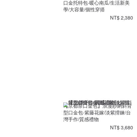
口金托特包-暖心南瓜/生活新美
學/大容量/個性穿搭
NT$ 2,380
【京都奈口金包】浪漫紗網斜背
型口金包-紫藤花嫁/淡紫揹鍊/台
灣手作/質感禮物
NT$ 3,680