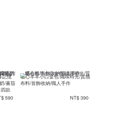
春記憶
暖心羊羊小口金包-織味時光/質感
奶/蕃茄
布料/首飾收納/職人手作
共四款
$ 590
NT$ 390