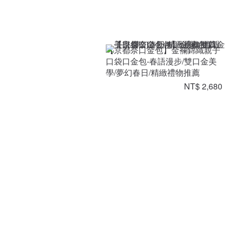
【京都奈口金包】金襴錦織親子
口袋口金包-春語漫步/雙口金美
學/夢幻春日/精緻禮物推薦
NT$ 2,680