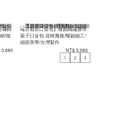
金襴錦
【京都奈口金包】螺鈿織繡腰帶
納/隨
親子口金包-花映雅敘/螺鈿細工/
細節美學/台灣製作
 3,680
NT$ 5,980
1
2
3