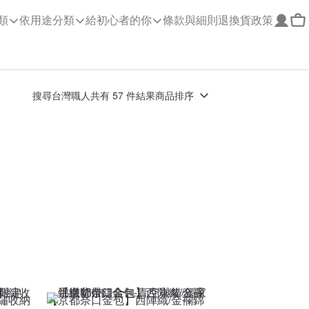
類
依用途分類
給初心者的你
條款與細則
退換貨政策
搜尋
台灣職人
共有 57 件結果
商品排序
繡收納
【京都奈口金包】西陣織/金襴錦