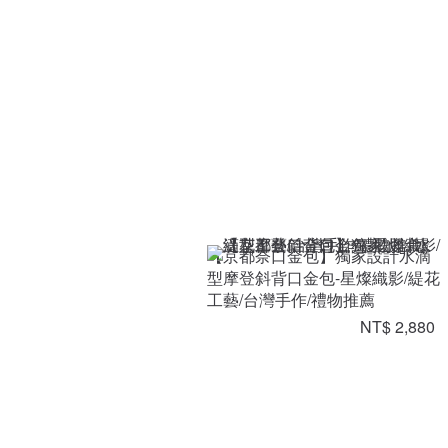
【京都奈口金包】獨家設計水滴
型摩登斜背口金包-星燦織影/緹花
工藝/台灣手作/禮物推薦
NT$ 2,880