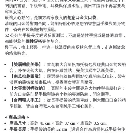
閱讀的書籍、平板筆電、耳機與保溫水瓶，讓日常隨行不再需要為
容量妥協。
最讓人心動的，是前方獨家嵌入的
創意口金大口袋
。
清脆的口金聲響開合間，能剛好貼心收納您的智慧型手機與隨身物
件，省去在袋底翻找的慌亂。
52
公分的手提長度經過反覆測試，不論是隨性手提或是舒適肩背，
都能與您的
個性穿搭
完美契合。
慢下來，換上輕裝，把這一抹溫暖的南瓜秋色背上肩，走進屬於您
的悠然時光。
【雙層機能美學】
：首創將大容量帆布托特包與經典口金前袋融
合，外在俐落大氣，內在細緻體貼，完美演繹生活新美學。
【南瓜拙趣圖騰】
：嚴選幾何線條與圓點交織的南瓜印花，帶有
濃厚的藝術家版畫風格，視覺層次豐富且耐看。
【大容量與輕收納】
：寬闊的主袋空間專為大物件與書籍打造；
前方口金袋則是手機與隨身小物的專屬防線，開合順手。
【台灣職人手工】
：從長手提帶的承重車縫，到大開口口金的精
準鑲嵌，皆由台灣職人在台南純手工傾心製作。
⋄ 商品規格 ⋄
產品尺寸
：高約
41 cm
× 寬約
37 cm
× 底寬約
3.5 cm
。
手提長度
：手提帶總長約
52 cm
（適適合作為肩背包或手提包使