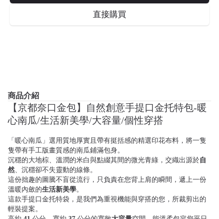
直接購買
商品介紹
【京都奈口金包】自然創意手提口金托特包-暖
心南瓜/生活新美學/大容量/個性穿搭
「暖心南瓜」選用質地厚實且帶有挺括感的精選印花布料，將一隻
隻帶有手工版畫質感的南瓜鋪滿包身。
沉穩的大地棕、溫潤的米白與點綴其間的微光青綠，交織出源於
自
然
、沉穩卻不失靈動的線條。
這份拙趣的圖騰不盲從流行，只負責在您背上肩的瞬間，遞上一份
溫暖內斂的
生活新美學
。
這款手提口金托特袋，是我們為重視機能與穿搭的您，所裁剪出的
輕裝提案。
高約
41
公分、寬約
37
公分的寬敞
大容量
空間，能溫柔包容您平日