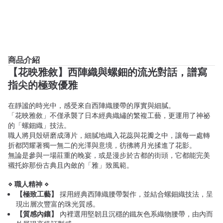
商品介紹
【花映雅敘】西陣織與螺鈿的流光對話，譜寫
指尖的極致優雅
在靜謐的時光中，感受來自西陣織腰帶的厚實與細膩。
「花映雅敘」不僅承襲了日本經典織繡的繁複工藝，更運用了神祕
的「螺鈿織」技法。
職人將貝殼研磨成薄片，細膩地織入花蕊與花瓣之中，讓每一處轉
折都閃耀著獨一無二的光澤與意境，彷彿將月光揉進了花影。
無論是參與一場莊重的晚宴，或是漫步於古都的街頭，它都能完美
襯托妳那份古典且內斂的「雅」致風範。
⋄ 職人精神 ⋄
【極致工藝】
採用經典西陣織腰帶製作，並結合螺鈿織技法，呈
現出層次豐富的珠光質感。
【質感內鑲】
內裡選用堅韌且沉穩的鐵灰色系織物腰帶，由內而