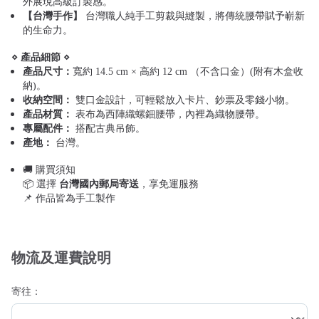
外展現高級訂製感。
【台灣手作】
台灣職人純手工剪裁與縫製，將傳統腰帶賦予嶄新
的生命力。
⋄ 產品細節 ⋄
產品尺寸：
寬約 14.5 cm × 高約 12 cm （不含口金）(附有木盒收
納)。
收納空間：
雙口金設計，可輕鬆放入卡片、鈔票及零錢小物。
產品材質：
表布為西陣織螺鈿腰帶，內裡為織物腰帶。
專屬配件：
搭配古典吊飾。
產地：
台灣。
🚚 購買須知
📦 選擇
台灣國內郵局寄送
，享免運服務
📌 作品皆為手工製作
物流及運費說明
寄往：