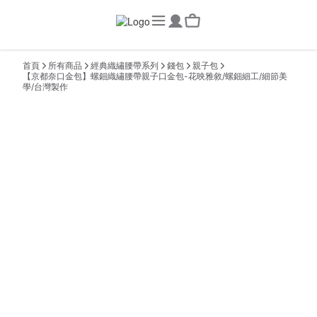
首頁
所有商品
經典織繡腰帶系列
錢包
親子包
【京都奈口金包】螺鈿織繡腰帶親子口金包-花映雅敘/螺鈿細工/細節美
學/台灣製作