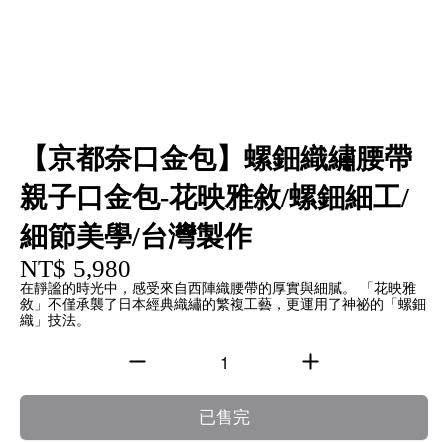
【京都奈口金包】螺鈿織繡腰帶
親子口金包-花映雅敘/螺鈿細工/
細節美學/台灣製作
NT$ 5,980
在靜謐的時光中，感受來自西陣織腰帶的厚實與細膩。 「花映雅
敘」不僅承襲了日本經典織繡的繁複工藝，更運用了神祕的「螺鈿
織」技法。
已售完