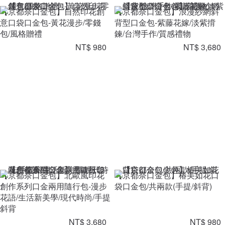
【京都奈口金包】自然印花創
【京都奈口金包】浪漫紗網斜
意口袋口金包-黃花漫步/零錢
背型口金包-紫藤花嫁/淡紫揹
包/風格贈禮
鍊/台灣手作/質感禮物
NT$ 980
NT$ 3,680
【京都奈口金包】北歐風印花
【京都奈口金包】椿美如花口
創作系列口金兩用隨行包-漫步
袋口金包/共兩款(手提/斜背)
花語/生活新美學/現代時尚/手提
斜背
NT$ 3,680
NT$ 980