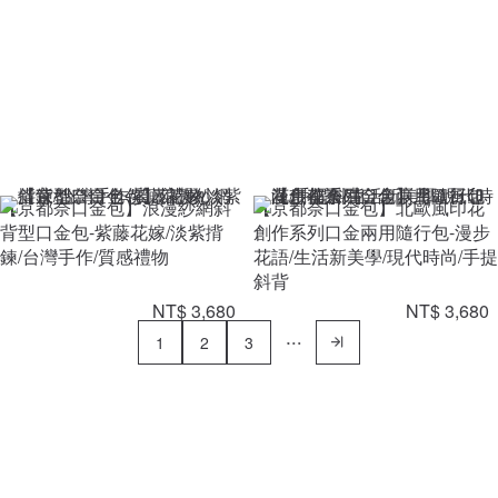
【京都奈口金包】浪漫紗網斜
【京都奈口金包】北歐風印花
背型口金包-紫藤花嫁/淡紫揹
創作系列口金兩用隨行包-漫步
鍊/台灣手作/質感禮物
花語/生活新美學/現代時尚/手提
斜背
NT$ 3,680
NT$ 3,680
1
2
3