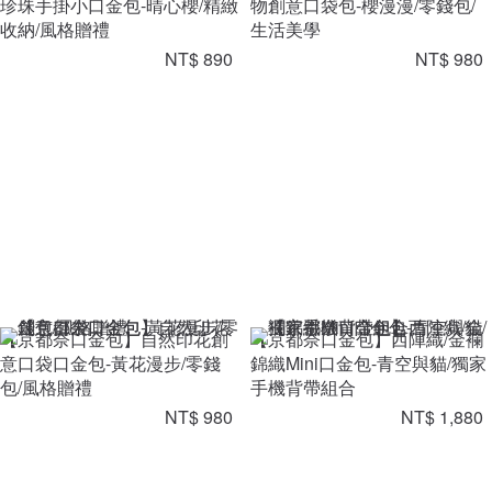
珍珠手掛小口金包-晴心櫻/精緻
物創意口袋包-櫻漫漫/零錢包/
收納/風格贈禮
生活美學
NT$ 890
NT$ 980
【京都奈口金包】自然印花創
【京都奈口金包】西陣織/金襴
意口袋口金包-黃花漫步/零錢
錦織Mini口金包-青空與貓/獨家
包/風格贈禮
手機背帶組合
NT$ 980
NT$ 1,880