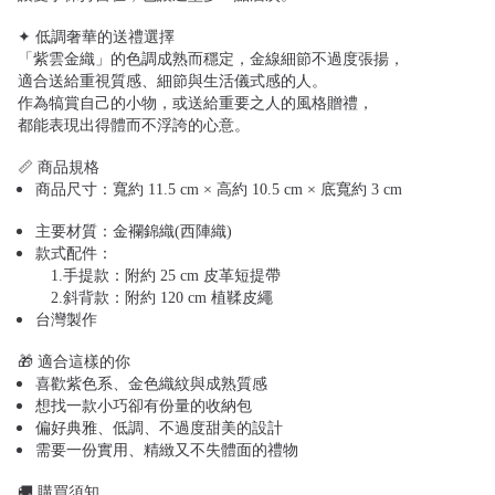
✦ 低調奢華的送禮選擇
「紫雲金織」的色調成熟而穩定，金線細節不過度張揚，
適合送給重視質感、細節與生活儀式感的人。
作為犒賞自己的小物，或送給重要之人的風格贈禮，
都能表現出得體而不浮誇的心意。
📏 商品規格
商品尺寸：寬約 11.5 cm × 高約 10.5 cm × 底寬約 3 cm
主要材質：金襴錦織(西陣織)
款式配件：
1.手提款：附約 25 cm 皮革短提帶
2.斜背款：附約 120 cm 植鞣皮繩
台灣製作
🎁 適合這樣的你
喜歡紫色系、金色織紋與成熟質感
想找一款小巧卻有份量的收納包
偏好典雅、低調、不過度甜美的設計
需要一份實用、精緻又不失體面的禮物
🚚 購買須知