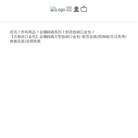
首頁
所有商品
金襴錦織系列
創意收納口金包
【京都奈口金包】金襴錦織方型收納口金包-紫雲金織/西陣織/生活美學/
典雅高貴/送禮推薦