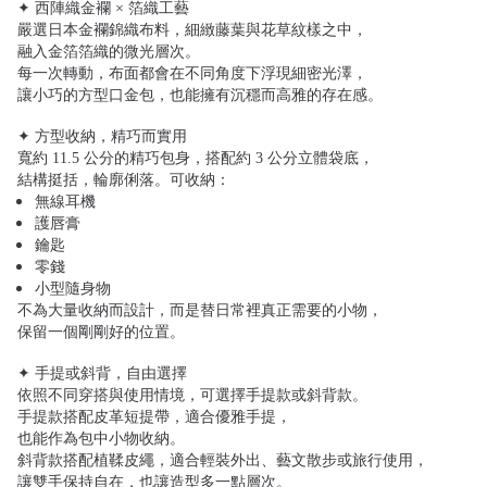
✦ 西陣織金襴 × 箔織工藝
嚴選日本金襴錦織布料，細緻藤葉與花草紋樣之中，
融入金箔箔織的微光層次。
每一次轉動，布面都會在不同角度下浮現細密光澤，
讓小巧的方型口金包，也能擁有沉穩而高雅的存在感。
✦ 方型收納，精巧而實用
寬約 11.5 公分的精巧包身，搭配約 3 公分立體袋底，
結構挺括，輪廓俐落。可收納：
無線耳機
護唇膏
鑰匙
零錢
小型隨身物
不為大量收納而設計，而是替日常裡真正需要的小物，
保留一個剛剛好的位置。
✦ 手提或斜背，自由選擇
依照不同穿搭與使用情境，可選擇手提款或斜背款。
手提款搭配皮革短提帶，適合優雅手提，
也能作為包中小物收納。
斜背款搭配植鞣皮繩，適合輕裝外出、藝文散步或旅行使用，
讓雙手保持自在，也讓造型多一點層次。