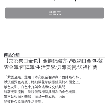
已售完
商品介紹
【京都奈口金包】金襴錦織方型收納口金包-紫
雲金織/西陣織/生活美學/典雅高貴/送禮推薦
「紫雲金織」選用日本高級金襴錦織／西陣織布料，
以沉穩深色為底，將細緻花草紋樣鋪展於布面之上。
紫色花影、白色小卉與金箔織線交錯其間，
隨著光影流轉，呈現低調卻深具層次的金色光澤。
這不是張揚的華麗，而是一種成熟、內斂，
能被長久欣賞的生活美學。