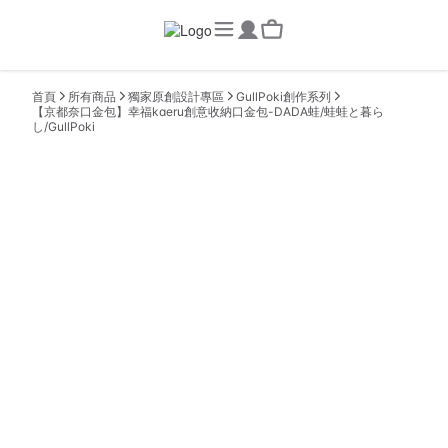
首頁
所有商品
獨家原創設計專區
GullPoki創作系列
【京都奈口金包】幸福kaeru創意收納口金包-DADA蛙/蛙蛙と暮ら
し/GullPoki