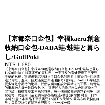
【京都奈口金包】幸福kaeru創意
收納口金包-DADA蛙/蛙蛙と暮ら
し/GullPoki
NT$ 1,680
【京都奈口金包】幸福kaeru創意收納口金包-DADA蛙/蛙蛙と暮ら
し/GullPoki 在綠葉婆娑的森林裡，一隻可愛的青蛙帶來了平安與
幸福的祝福，它躍躍欲試地跳入了口金包的世界！讓我們一同追隨
這只青蛙，進入一個充滿魔法與溫暖的奇幻旅程。 GullPoki帶給您
更多遠超您期待的驚喜。我們以獨特的設計與精湛的工藝，將青蛙
的形象融入每一款口金包中。 這些迷人的作品綴以色彩繽紛的平
安花紋，彷彿散發出幸福的氛圍。每一個細節都經過精心雕琢，讓
您在每一次使用口金包的時候都能感受到無比的愉悅 材質：日本
布料 注意：本商品下單後需要3-5個工作天製作 因為布料裁切的緣
故，每款花紋位置皆不會與圖片中的一模一樣