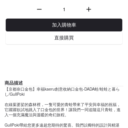
加入購物車
直接購買
商品描述
【京都奈口金包】幸福kaeru創意收納口金包-DADA蛙/蛙蛙と暮ら
し/GullPoki
在綠葉婆娑的森林裡，一隻可愛的青蛙帶來了平安與幸福的祝福，
它躍躍欲試地跳入了口金包的世界！讓我們一同追隨這只青蛙，進
入一個充滿魔法與溫暖的奇幻旅程。
GullPoki帶給您更多遠超您期待的驚喜。我們以獨特的設計與精湛