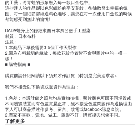
的工藝，將青蛙的形象融入每一款口金包中。
這些迷人的作品綴以色彩繽紛的平安花紋，彷彿散發出幸福的氛
圍。每一個細節都經過精心雕琢，讓您在每一次使用口金包的時候
都能感受到無比的愉悅!
DADA蛙身上的條紋來自日本風呂敷手工型染
材質：日本布料
注意：
1.本商品下單後需要3-5個工作天製作
2.因為布料裁切的緣故，每款花紋位置皆不會與圖片中的一模一
樣！
■ 購物指南 ■
購買前請仔細閱讀以下須知才作訂貨（特別是完美追求者):
我們不接受以下換貨或退貨作為理由：
1.色差：本設計館之照片均為實物拍攝，照片顏色可因不同場景或
不同瀏覽裝置而有色差實屬正常，絕不接受色差問題作為退換理由
客人可以商品描述作參考、留言、致電或facebook訊息查詢。
2.買家不喜歡，質地、做工、版形不好，購買後與想像不同。
了解更多