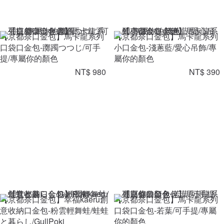
【京都奈口金包】馬卡龍系列
【京都奈口金包】馬卡龍系列
口袋口金包-躑躅つつじ/可手
小口金包-淺蔥藍/愛心吊飾/專
提/專屬你的顏色
屬你的顏色
NT$ 980
NT$ 390
【京都奈口金包】幸福kaeru創
【京都奈口金包】馬卡龍系列
意收納口金包-粉雲輕舞蛙/蛙蛙
口袋口金包-若葉/可手提/專屬
と暮らし/GullPoki
你的顏色