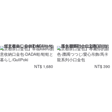
【京都奈口金包】幸福kaeru創
【京都奈口金包】專屬你的顏
意收納口金包-DADA蛙/蛙蛙と
色-躑躅つつじ/愛心吊飾/馬卡
暮らし/GullPoki
龍系列小口金包
NT$ 1,680
NT$ 390