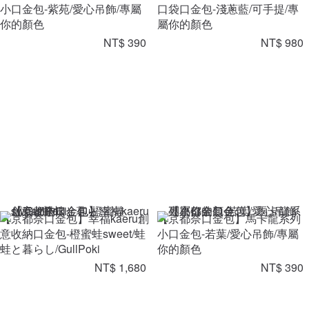
小口金包-紫苑/愛心吊飾/專屬
口袋口金包-淺蔥藍/可手提/專
你的顏色
屬你的顏色
NT$ 390
NT$ 980
【京都奈口金包】幸福kaeru創
【京都奈口金包】馬卡龍系列
意收納口金包-橙蜜蛙sweet/蛙
小口金包-若葉/愛心吊飾/專屬
蛙と暮らし/GullPoki
你的顏色
NT$ 1,680
NT$ 390