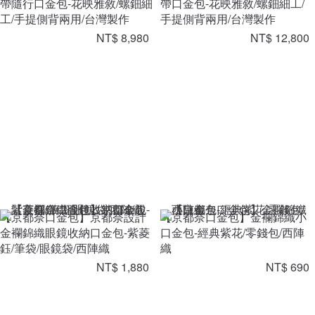
帶隨行口金包-花映雅敘/螺鈿細
帶口金包-花映雅敘/螺鈿細工/
工/手提側背兩用/台灣製作
手提側背兩用/台灣製作
NT$ 8,980
NT$ 12,800
【京都奈口金包】京都奈設計
【京都奈口金包】金襴錦織小
金襴錦織眼鏡收納口金包-紫菱
口金包-經典紫花/零錢包/西陣
鈺/筆袋/眼鏡袋/西陣織
織
NT$ 1,880
NT$ 690