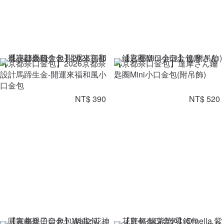
【京都奈口金包】2026京都奈
【京都奈口金包】達摩さん鑰
設計馬蹄生金-開運來福和風小
匙圈Mini小口金包(附吊飾)
口金包
NT$ 390
NT$ 520