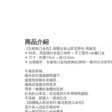
商品介紹
【京都奈口金包】南國女孩山茶花胖包-黑椿花
✦ 特色：高質感日本進口布料 × 手工製作+金屬口金
✦ 尺寸：約寬13cm × 高12.5cm
✦ 台南製作，京都奈口金包經典款(附有一條25公分的手
午後的府城，
陽光從街屋縫隙間灑下。
緩慢地穿梭在老城區，
微風穿過廟埕與巷弄，
帶來一種屬於南國的安靜。
紅色的山茶花，在這樣的日常裡悄悄盛開。
不張揚，卻讓人一眼就記住。
【南國風山茶花系列-椿花創意口金包】
是許多人說起京都奈時，
第一個浮現在心中的畫面。