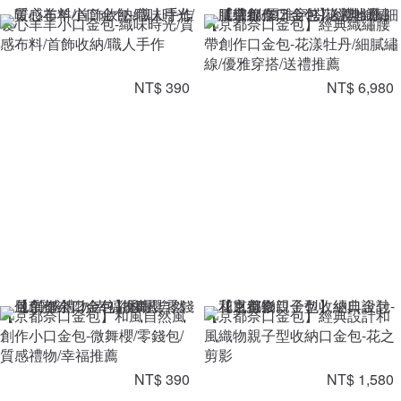
暖心羊羊小口金包-織味時光/質
【京都奈口金包】經典織繡腰
感布料/首飾收納/職人手作
帶創作口金包-花漾牡丹/細膩繡
線/優雅穿搭/送禮推薦
NT$ 390
NT$ 6,980
【京都奈口金包】和風自然風
【京都奈口金包】經典設計和
創作小口金包-微舞櫻/零錢包/
風織物親子型收納口金包-花之
質感禮物/幸福推薦
剪影
NT$ 390
NT$ 1,580