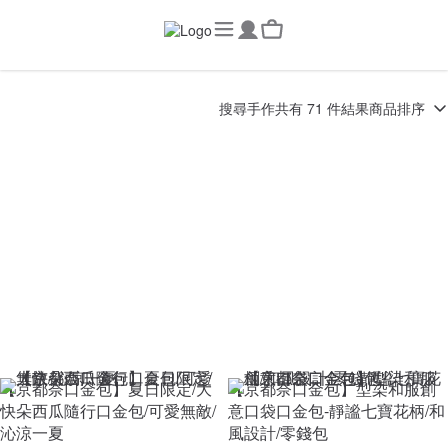
搜尋
手作
共有 71 件結果
商品排序
【京都奈口金包】夏日限定/大
【京都奈口金包】型染和服創
快朵西瓜隨行口金包/可愛無敵/
意口袋口金包-靜謐七寶花柄/和
沁涼一夏
風設計/零錢包