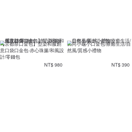
【京都奈口金包】型染和服創
日向小龜小口金包/療癒生活/自
意口袋口金包-赤心珠簾/和風設
然風/質感小禮物
計/零錢包
NT$ 980
NT$ 390