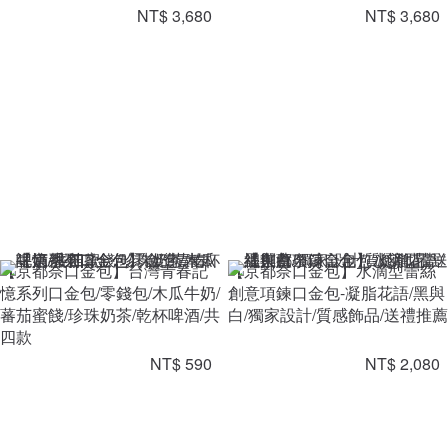
NT$ 3,680
NT$ 3,680
【京都奈口金包】台灣青春記
【京都奈口金包】水滴型蕾絲
憶系列口金包/零錢包/木瓜牛奶/
創意項鍊口金包-凝脂花語/黑與
蕃茄蜜餞/珍珠奶茶/乾杯啤酒/共
白/獨家設計/質感飾品/送禮推薦
四款
NT$ 590
NT$ 2,080