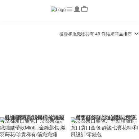
搜尋
和服織物
共有 49 件結果
商品排序
【京都奈口金包】京都奈設計
【京都奈口金包】型染和服創
織繡腰帶款Mini口金鑰匙包-織
意口袋口金包-靜謐七寶花柄/和
羽蒔花/珍貴稀有/箔織織繡
風設計/零錢包