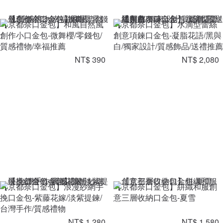
【京都奈口金包】和風自然風
【京都奈口金包】水滴型蕾絲
創作小口金包-微舞櫻/零錢包/
創意項鍊口金包-凝脂花語/黑與
質感禮物/幸福推薦
白/獨家設計/質感飾品/送禮推薦
NT$ 390
NT$ 2,080
【京都奈口金包】浪漫紗網手
【京都奈口金包】絣織和服創
挽口金包-紫藤花嫁/淡紫提鍊/
意三層收納口金包-夏雪
台灣手作/質感禮物
NT$ 1,280
NT$ 1,580