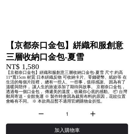
【京都奈口金包】絣織和服創意
三層收納口金包-夏雪
NT$ 1,580
【京都奈口金包】絣織和服創意三層收納口金包-夏雪 尺寸:約高
11*寬15cm 材質:日本絣織反物 可收納卡片、零錢硬幣、紙鈔等 在
生活的每個片段裡， 總有一些人、一些事，值得感謝。 因為有了
溫暖與陪伴， 讓人生的旅途添加了期待與故事。 京都奈口金包，
透過每一個口金包， 傳遞美的溫度，收藏你心底的感動。 📦 台灣
郵局寄送・全館免運 ※ 製作時會因為裁剪布料的原因，花紋位置
會略有不同。 ※ 本款商品暫不適用官網購物金折抵。
加入購物車