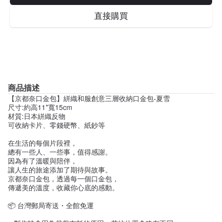
直接購買
商品描述
【京都奈口金包】絣織和服創意三層收納口金包-夏雪
尺寸:約高11*寬15cm
材質:日本絣織反物
可收納卡片、零錢硬幣、紙鈔等
在生活的每個片段裡，
總有一些人、一些事，值得感謝。
因為有了溫暖與陪伴，
讓人生的旅途添加了期待與故事。
京都奈口金包，透過每一個口金包，
傳遞美的溫度，收藏你心底的感動。
📦 台灣郵局寄送・全館免運