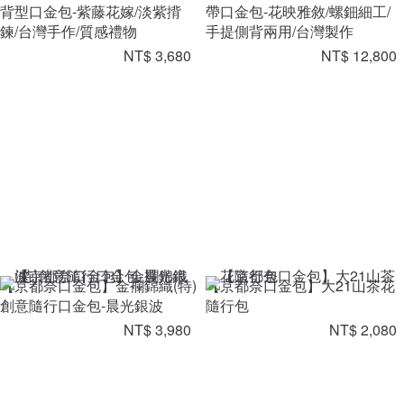
背型口金包-紫藤花嫁/淡紫揹
帶口金包-花映雅敘/螺鈿細工/
鍊/台灣手作/質感禮物
手提側背兩用/台灣製作
NT$ 3,680
NT$ 12,800
【京都奈口金包】金襴錦織(特)
【京都奈口金包】大21山茶花
創意隨行口金包-晨光銀波
隨行包
NT$ 3,980
NT$ 2,080