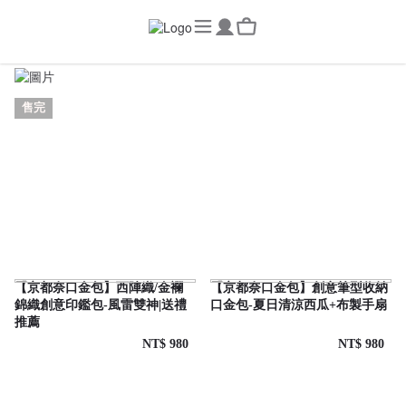
京都奈口金包 - 最新商品New Arrivals
售完
【京都奈口金包】西陣織/金襴
【京都奈口金包】創意筆型收納
錦織創意印鑑包-風雷雙神|送禮
口金包-夏日清涼西瓜+布製手扇
推薦
NT$ 980
NT$ 980