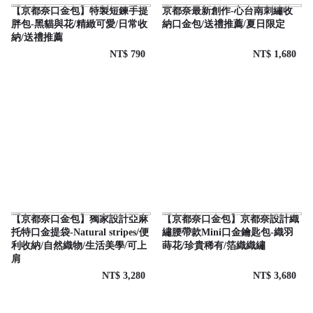
【京都奈口金包】特製短鍊手提
京都奈最新創作-心台南刺繡收
胖包-黑貓與花/精緻可愛/日常收
納口金包/送禮推薦/夏日限定
納/送禮推薦
NT$ 790
NT$ 1,680
【京都奈口金包】獨家設計亞麻
【京都奈口金包】京都奈設計織
托特口金提袋-Natural stripes/便
繡腰帶款Mini口金鑰匙包-織羽
利收納/自然織物/生活美學/可上
蒔花/珍貴稀有/箔織織繡
肩
NT$ 3,280
NT$ 3,680