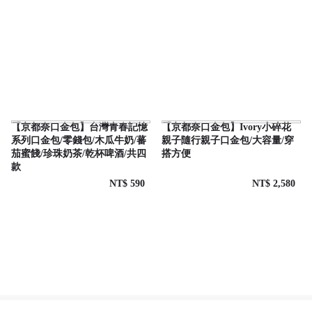
【京都奈口金包】台灣青春記憶
【京都奈口金包】Ivory小碎花
系列口金包/零錢包/木瓜牛奶/蕃
親子隨行親子口金包/大容量/穿
茄蜜餞/珍珠奶茶/乾杯啤酒/共四
搭方便
款
NT$ 590
NT$ 2,580