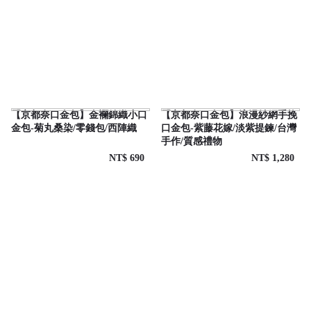
【京都奈口金包】金襴錦織小口
【京都奈口金包】浪漫紗網手挽
金包-菊丸桑染/零錢包/西陣織
口金包-紫藤花嫁/淡紫提鍊/台灣
手作/質感禮物
NT$ 690
NT$ 1,280