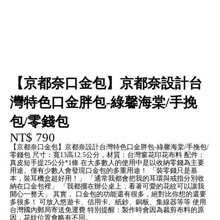
【京都奈口金包】京都奈設計台
灣特色口金胖包-綠馨海棠/手挽
包/零錢包
NT$ 790
【京都奈口金包】京都奈設計台灣特色口金胖包-綠馨海棠/手挽包/
零錢包 尺寸：寬13高12.5公分，材質：台灣窗花印花布料 配件：
真皮短手提25公分*1條 在大多數人的使用中是以收納零錢為主要
用途。僅有少數人會發現口金包的多重用途！ 「裝零錢只是基
本，裝耳機盒超好用！」 「通常我都會把我的耳環與戒指分別收
納在口金包裡」 「我都擺在辦公桌上，看著可愛的花紋可以讓我
開心一整天」 其實， 口金包的功能還有很多，絕對比你想的還要
多很多！ 可放入悠遊卡、信用卡、紙鈔、銅板、集線器等等 使用
台灣國內郵局寄送免運費 特別提醒：製作時會因為裁剪布料的原
因，花紋位置會略有不同。