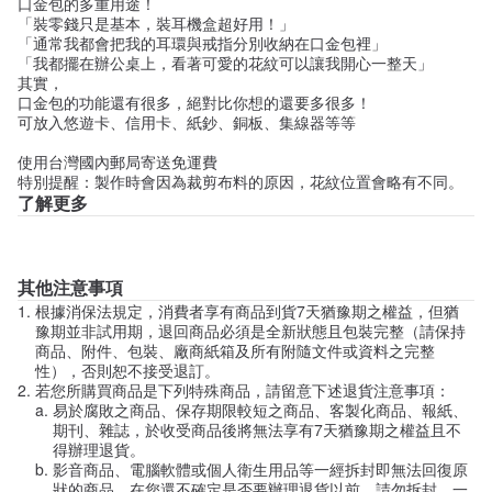
口金包的多重用途！
「裝零錢只是基本，裝耳機盒超好用！」
「通常我都會把我的耳環與戒指分別收納在口金包裡」
「我都擺在辦公桌上，看著可愛的花紋可以讓我開心一整天」
其實，
口金包的功能還有很多，絕對比你想的還要多很多！
可放入悠遊卡、信用卡、紙鈔、銅板、集線器等等
使用台灣國內郵局寄送免運費
特別提醒：製作時會因為裁剪布料的原因，花紋位置會略有不同。
了解更多
其他注意事項
根據消保法規定，消費者享有商品到貨7天猶豫期之權益，但猶
豫期並非試用期，退回商品必須是全新狀態且包裝完整（請保持
商品、附件、包裝、廠商紙箱及所有附隨文件或資料之完整
性），否則恕不接受退訂。
若您所購買商品是下列特殊商品，請留意下述退貨注意事項：
易於腐敗之商品、保存期限較短之商品、客製化商品、報紙、
期刊、雜誌，於收受商品後將無法享有7天猶豫期之權益且不
得辦理退貨。
影音商品、電腦軟體或個人衛生用品等一經拆封即無法回復原
狀的商品，在您還不確定是否要辦理退貨以前，請勿拆封，一