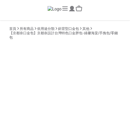
首頁
所有商品
依用途分類
斜背型口金包
其他
【京都奈口金包】京都奈設計台灣特色口金胖包-綠馨海棠/手挽包/零錢
包