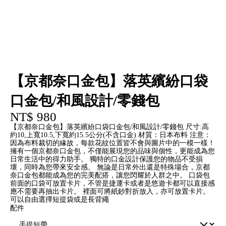
【京都奈口金包】落英繽紛口袋
口金包/和風設計/零錢包
NT$ 980
【京都奈口金包】落英繽紛口袋口金包/和風設計/零錢包 尺寸:高
約10,上寬10.5,下寬約15.5公分(不含口金) 材質：日本布料 注意：
因為布料裁切的緣故，每款花紋位置皆不會與圖片中的一模一樣！
擁有一個京都奈口金包，不僅能展現您的品味與個性，更能成為您
日常生活中的得力助手。 獨特的口金設計保護您的物品不受損
壞，同時為您帶來安全感。 無論是日常外出還是特殊場合，京都
奈口金包都能成為您的完美配搭，讓您閃耀於人群之中。 口袋包
前面的口袋可放置卡片，不管是捷運卡或者是悠遊卡都可以直接感
應不需要再抽出卡片。 裡面可將紙鈔對折放入，亦可放置卡片。
可以自由選擇短提袋或是長背繩
配件