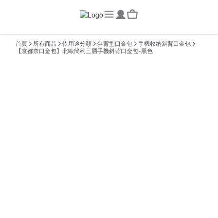
首頁
所有商品
依用途分類
斜背型口金包
手機收納斜背口金包
【京都奈口金包】北歐簡約三層手機斜背口金包-黑色