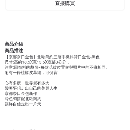
直接購買
商品介紹
商品描述
【京都奈口金包】北歐簡約三層手機斜背口金包-黑色
尺寸:高約18.5X寬13.5X底部3公分，
注意:因布料的裁切~每款花紋位置會與照片中的不盡相同。
附有一條植鞣皮革繩，可側背
心有多廣，世界就有多大
帶著夢想走出自己的美麗人生
京都奈口金包新作
冷色調搭配北歐簡約
讓妳自信走出一片天