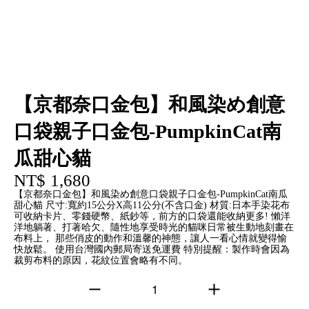
【京都奈口金包】和風染め創意
口袋親子口金包-PumpkinCat南
瓜甜心貓
NT$ 1,680
【京都奈口金包】和風染め創意口袋親子口金包-PumpkinCat南瓜
甜心貓 尺寸:寬約15公分X高11公分(不含口金) 材質:日本手染花布
可收納卡片、零錢硬幣、紙鈔等，前方的口袋還能收納更多! 懶洋
洋地躺著、打著哈欠、隨性地享受時光的貓咪日常被生動地刻畫在
布料上， 那些俏皮的動作和溫馨的神態，讓人一看心情就變得愉
快放鬆。 使用台灣國內郵局寄送免運費 特別提醒：製作時會因為
裁剪布料的原因，花紋位置會略有不同。