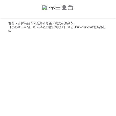
首頁
所有商品
和風織物專區
濱文樣系列
【京都奈口金包】和風染め創意口袋親子口金包-PumpkinCat南瓜甜心
貓