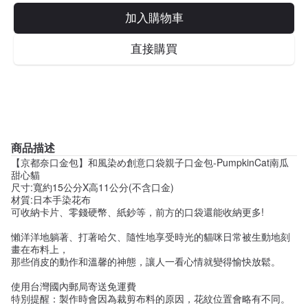
加入購物車
直接購買
商品描述
【京都奈口金包】和風染め創意口袋親子口金包-PumpkinCat南瓜
甜心貓
尺寸:寬約15公分X高11公分(不含口金)
材質:日本手染花布
可收納卡片、零錢硬幣、紙鈔等，前方的口袋還能收納更多!
懶洋洋地躺著、打著哈欠、隨性地享受時光的貓咪日常被生動地刻
畫在布料上，
那些俏皮的動作和溫馨的神態，讓人一看心情就變得愉快放鬆。
使用台灣國內郵局寄送免運費
特別提醒：製作時會因為裁剪布料的原因，花紋位置會略有不同。