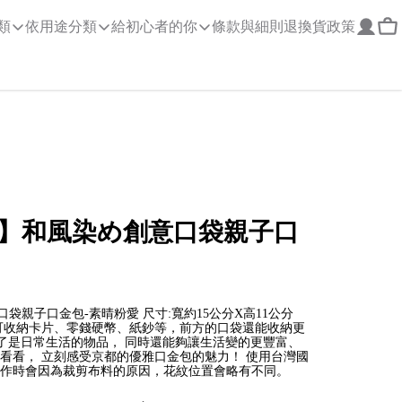
類
依用途分類
給初心者的你
條款與細則
退換貨政策
】和風染め創意口袋親子口
袋親子口金包-素晴粉愛 尺寸:寬約15公分X高11公分
布 可收納卡片、零錢硬幣、紙鈔等，前方的口袋還能收納更
除了是日常生活的物品， 同時還能夠讓生活變的更豐富、
看看， 立刻感受京都的優雅口金包的魅力！ 使用台灣國
製作時會因為裁剪布料的原因，花紋位置會略有不同。