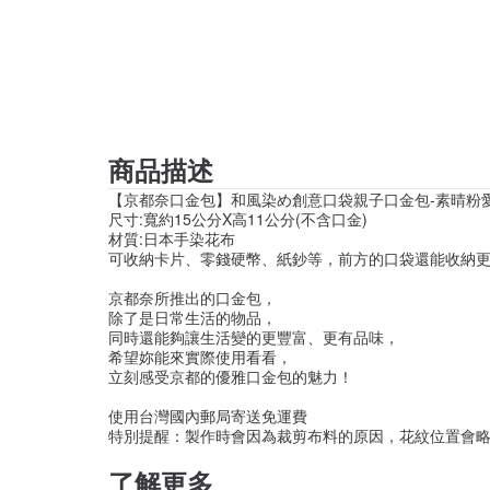
商品描述
【京都奈口金包】和風染め創意口袋親子口金包-素晴粉
尺寸:寬約15公分X高11公分(不含口金)
材質:日本手染花布
可收納卡片、零錢硬幣、紙鈔等，前方的口袋還能收納更
京都奈所推出的口金包，
除了是日常生活的物品，
同時還能夠讓生活變的更豐富、更有品味，
希望妳能來實際使用看看，
立刻感受京都的優雅口金包的魅力！
使用台灣國內郵局寄送免運費
特別提醒：製作時會因為裁剪布料的原因，花紋位置會
了解更多