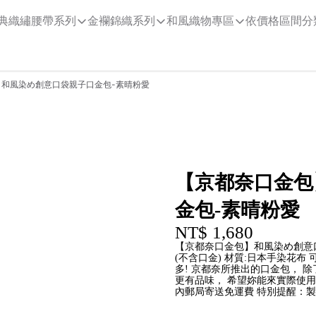
典織繡腰帶系列
金襴錦織系列
和風織物專區
依價格區間分
】和風染め創意口袋親子口金包-素晴粉愛
【京都奈口金包
金包-素晴粉愛
NT$ 1,680
【京都奈口金包】和風染め創意口
(不含口金) 材質:日本手染花
多! 京都奈所推出的口金包， 
更有品味， 希望妳能來實際使用
內郵局寄送免運費 特別提醒：