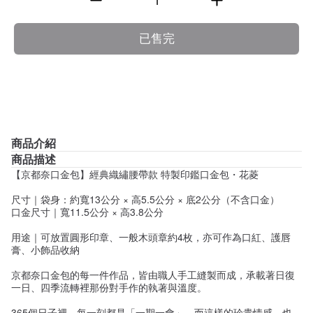
已售完
商品介紹
商品描述
【京都奈口金包】經典織繡腰帶款 特製印鑑口金包・花菱
尺寸
｜袋身：約寬13公分 × 高5.5公分 × 底2公分（不含口金）
口金尺寸
｜寬11.5公分 × 高3.8公分
用途
｜可放置圓形印章、一般木頭章約4枚，亦可作為口紅、護唇
膏、小飾品收納
京都奈口金包的每一件作品，皆由職人手工縫製而成
，承載著日復
一日、四季流轉裡那份對手作的執著與溫度。
365個日子裡，每一刻都是「一期一會」
，而這樣的珍貴情感，也