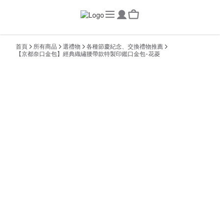
首頁
所有商品
選禮物
各種節慶紀念、交換禮物推薦
【京都奈口金包】經典織繡腰帶款特製印鑑口金包-花菱