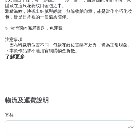
隱藏在這只花菱紋口金包之中。
雅緻織紋，映襯出細膩與靜謐，無論收納印章，或是當作小巧化妝
包，皆是日常裡的一份溫柔陪伴。
✨ 台灣國內郵局寄送，免運費
注意事項
・因布料裁剪位置不同，每款花紋位置略有差異，皆為正常現象。
・本款作品暫不適用官網購物金折抵。
了解更多
物流及運費說明
寄往：