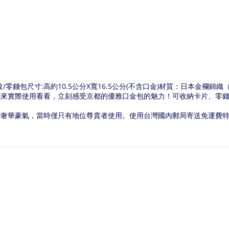
零錢包尺寸:高約10.5公分X寬16.5公分(不含口金)材質：日本金襴
能來實際使用看看，立刻感受京都的優雅口金包的魅力！可收納卡片、零
究奢華豪氣，當時僅只有地位尊貴者使用。
使用台灣國內郵局寄送免運費