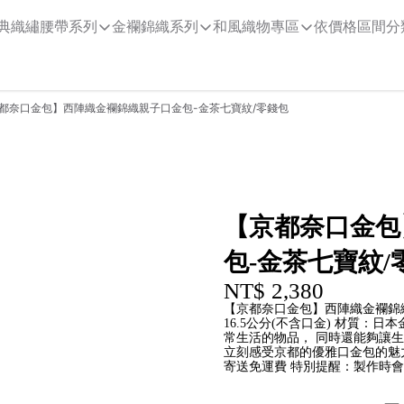
典織繡腰帶系列
金襴錦織系列
和風織物專區
依價格區間分
都奈口金包】西陣織金襴錦織親子口金包-金茶七寶紋/零錢包
【京都奈口金包
包-金茶七寶紋/
NT$ 2,380
【京都奈口金包】西陣織金襴錦織親
16.5公分(不含口金) 材質：
常生活的物品， 同時還能夠讓
立刻感受京都的優雅口金包的魅
寄送免運費 特別提醒：製作時