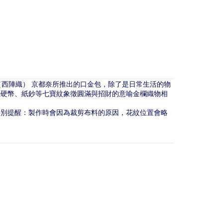
錦織（西陣織） 京都奈所推出的口金包，除了是日常生活的物
錢硬幣、紙鈔等
七寶紋象徵圓滿與招財的意喻金欄織物相
特別提醒：製作時會因為裁剪布料的原因，花紋位置會略