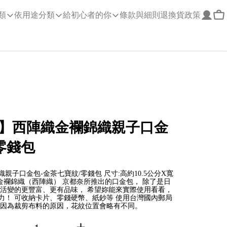
類
依用途分類
給初心者的你
條款與細則
退換貨政策
】西陣織金襴錦織親子口金
零錢包
子口金包-金茶七寶紋/零錢包 尺寸:高約10.5公分X寬
日本金襴錦織（西陣織） 京都奈所推出的口金包， 除了是日
生活變的更豐富、更有品味， 希望妳能來實際使用看看，
力！ 可收納卡片、零錢硬幣、紙鈔等 使用台灣國內郵局
會因為裁剪布料的原因，花紋位置會略有不同。