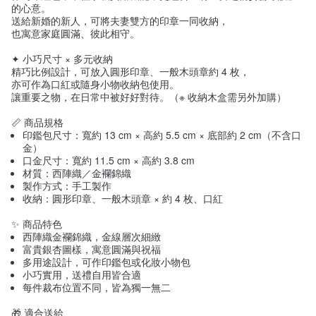
的心意。
送給新婚的新人，可將夫妻雙方的印章一同收納，
也寓意家庭圓滿、彼此相守。
✦ 小巧尺寸 × 多元收納
精巧比例設計，可放入圓形印章、一般木頭章約 4 枚，
亦可作為口紅或隨身小物收納包使用。
讓重要之物，在日常中被好好對待。（※ 收納木盒需另外加購）
📏 商品規格
印鑑包尺寸：寬約 13 cm × 高約 5.5 cm × 底部約 2 cm（不含口
金）
口金尺寸：寬約 11.5 cm × 高約 3.8 cm
材質：西陣織／金襴錦織
製作方式：手工製作
收納：圓形印章、一般木頭章 × 約 4 枚、口紅
✨ 商品特色
西陣織金襴錦織，金線層次細緻
富貴銀杏圖樣，寓意圓滿與祝福
多用途設計，可作印鑑包或化妝小物包
小巧實用，送禮自用皆合適
每件裁布位置不同，皆為獨一無二
🎁 適合送給