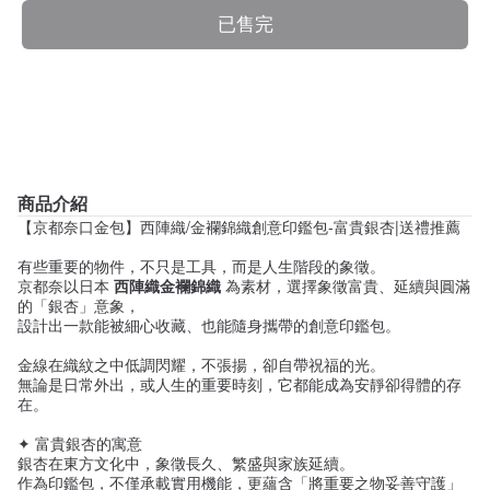
已售完
商品介紹
【京都奈口金包】西陣織/金襴錦織創意印鑑包-富貴銀杏|送禮推薦
有些重要的物件，不只是工具，而是人生階段的象徵。
京都奈以日本
西陣織金襴錦織
為素材，選擇象徵富貴、延續與圓滿
的「銀杏」意象，
設計出一款能被細心收藏、也能隨身攜帶的創意印鑑包。
金線在織紋之中低調閃耀，不張揚，卻自帶祝福的光。
無論是日常外出，或人生的重要時刻，它都能成為安靜卻得體的存
在。
✦ 富貴銀杏的寓意
銀杏在東方文化中，象徵長久、繁盛與家族延續。
作為印鑑包，不僅承載實用機能，更蘊含「將重要之物妥善守護」