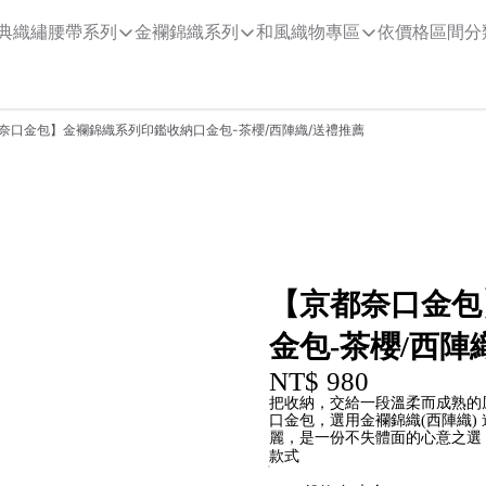
典織繡腰帶系列
金襴錦織系列
和風織物專區
依價格區間分
奈口金包】金襴錦織系列印鑑收納口金包-茶櫻/西陣織/送禮推薦
【京都奈口金包
金包-茶櫻/西陣
NT$ 980
把收納，交給一段溫柔而成熟的
口金包，選用金襴錦織(西陣織)
麗，是一份不失體面的心意之選
款式