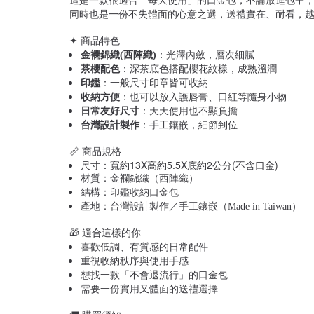
這是一款很適合「每天使用」的口金包，不論放進包中
同時也是一份不失體面的心意之選，送禮實在、耐看，
✦ 商品特色
金襴錦織(西陣織)
：光澤內斂，層次細膩
茶櫻配色
：深茶底色搭配櫻花紋樣，成熟溫潤
印鑑
：一般尺寸印章皆可收納
收納方便
：也可以放入護唇膏、口紅等隨身小物
日常友好尺寸
：天天使用也不顯負擔
台灣設計製作
：手工鑲嵌，細節到位
📏 商品規格
尺寸：寬約13X高約5.5X底約2公分(不含口金)
材質：金襴錦織（西陣織）
結構：印鑑收納口金包
產地：台灣設計製作／手工鑲嵌（Made in Taiwan）
🎁 適合這樣的你
喜歡低調、有質感的日常配件
重視收納秩序與使用手感
想找一款「不會退流行」的口金包
需要一份實用又體面的送禮選擇