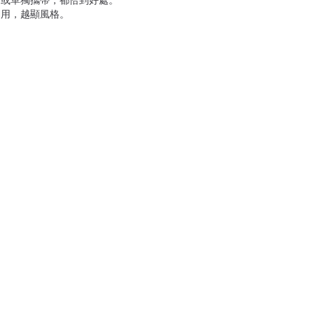
，或單獨攜帶，都恰到好處。
越用，越顯風格。