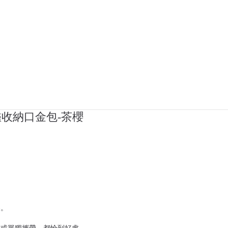
收納口金包-茶櫻
，
容。