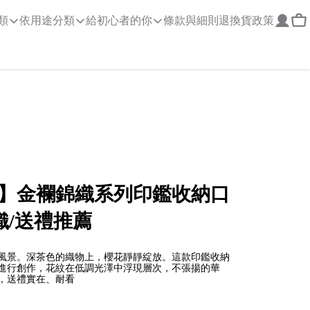
類
依用途分類
給初心者的你
條款與細則
退換貨政策
】金襴錦織系列印鑑收納口
織/送禮推薦
風景。深茶色的織物上，櫻花靜靜綻放。這款印鑑收納
 進行創作，花紋在低調光澤中浮現層次，不張揚的華
，送禮實在、耐看