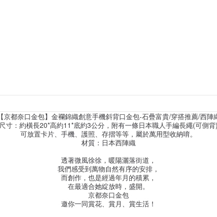
【京都奈口金包】金襴錦織創意手機斜背口金包-石疊富貴/穿搭推薦/西陣
尺寸：約橫長20*高約11*底約3公分，附有一條日本職人手編長繩(可側背
可放置卡片、手機、護照、存摺等等，屬於萬用型收納唷。
材質：日本西陣織
透著微風徐徐，暖陽灑落街道，
我們感受到萬物自然有序的安排，
而創作，也是經過年月的積累，
在最適合她綻放時，盛開。
京都奈口金包
邀你一同賞花、賞月、賞生活！