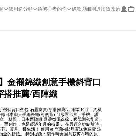
類
依用途分類
給初心者的你
條款與細則
退換貨政策
】金襴錦織創意手機斜背口
穿搭推薦/西陣織
機斜背口金包-石疊富貴/穿搭推薦/西陣織 尺寸：約橫
有一條日本職人手編長繩(可側背) 可放置卡片、手機、護
唷。 材質：日本西陣織 透著微風徐徐，暖陽灑落街道，
， 而創作，也是經過年月的積累， 在最適合她綻放時，
賞花、賞月、賞生活！ 使用台灣國內郵局寄送免運費 注
物金的折抵。 特別提醒：製作時會因為裁剪布料的原