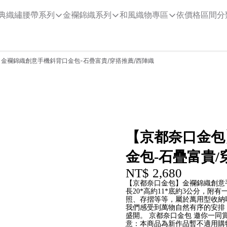
典織繡腰帶系列
金襴錦織系列
和風織物專區
依價格區間分
金襴錦織創意手機斜背口金包-石疊富貴/穿搭推薦/西陣織
【京都奈口金包
金包-石疊富貴/
NT$ 2,680
【京都奈口金包】金襴錦織創意手
長20*高約11*底約3公分，附
照、存摺等等，屬於萬用型收納
我們感受到萬物自然有序的安排
盛開。 京都奈口金包 邀你一同
意：本商品為新作品暫不適用購