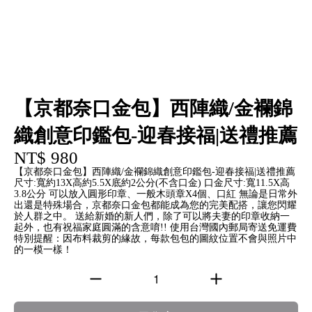
【京都奈口金包】西陣織/金襴錦
織創意印鑑包-迎春接福|送禮推薦
NT$ 980
【京都奈口金包】西陣織/金襴錦織創意印鑑包-迎春接福|送禮推薦
尺寸:寬約13X高約5.5X底約2公分(不含口金) 口金尺寸:寬11.5X高
3.8公分 可以放入圓形印章、一般木頭章X4個、口紅 無論是日常外
出還是特殊場合，京都奈口金包都能成為您的完美配搭，讓您閃耀
於人群之中。 送給新婚的新人們，除了可以將夫妻的印章收納一
起外，也有祝福家庭圓滿的含意唷!! 使用台灣國內郵局寄送免運費
特別提醒：因布料裁剪的緣故，每款包包的圖紋位置不會與照片中
的一模一樣！