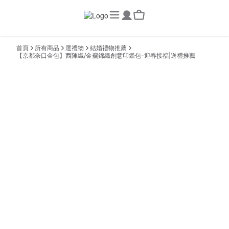
首頁
所有商品
選禮物
結婚禮物推薦
【京都奈口金包】西陣織/金襴錦織創意印鑑包-迎春接福|送禮推薦