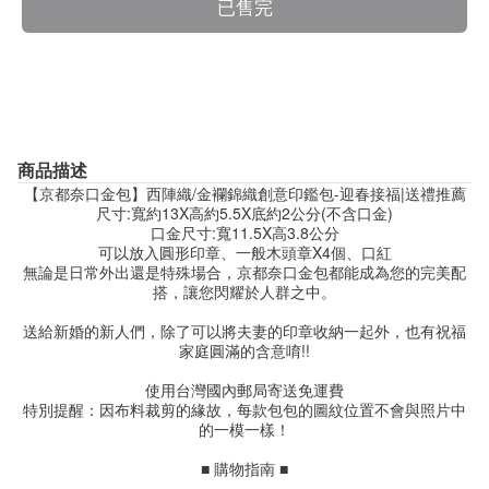
已售完
商品描述
【京都奈口金包】西陣織/金襴錦織創意印鑑包-迎春接福|送禮推薦
尺寸:寬約13X高約5.5X底約2公分(不含口金)
口金尺寸:寬11.5X高3.8公分
可以放入圓形印章、一般木頭章X4個、口紅
無論是日常外出還是特殊場合，京都奈口金包都能成為您的完美配
搭，讓您閃耀於人群之中。
送給新婚的新人們，除了可以將夫妻的印章收納一起外，也有祝福
家庭圓滿的含意唷!!
使用台灣國內郵局寄送免運費
特別提醒：因布料裁剪的緣故，每款包包的圖紋位置不會與照片中
的一模一樣！
■ 購物指南 ■