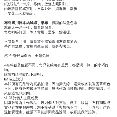
紙鈔對折、卡片、零錢，放進去剛剛好。
內層設計簡單實用，日常外出、買咖啡、散步，
只要帶上它就搞定。
布料選用日本結城織手染布
，低調的深藍色系，
就像太平洋一樣，越看越耐看。
每次啪答打開，除了實用，還多一點溫暖。
不管是自己用，還是當小禮物送朋友都超適合。
手作的溫度，實用的生活感，隨身帶著走。
📦 台灣郵局寄送・全館免運
※布料裁剪位置不同，每只花紋略有差異，都是獨一無二的小巧好
物。
購買前請詳閱以下說明：
📸
色差說明
本館所有商品皆為實品拍攝，因拍攝光線、場景或各裝置螢幕顯色
不同，略有色差屬正常範圍，無法作為退換貨理由。若需確認，可
來信或私訊詢問。
🔍
關於個人主觀感受
因每款皆為手作製品，若因個人對質地、做工、版型、布料期望與
實品存在主觀差異，恕不接受以「與想像不同」、「不喜歡」作為
退換貨理由。建議下單前詳閱商品說明，或私訊我們諮詢。