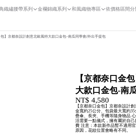
典織繡腰帶系列
金襴錦織系列
和風織物專區
依價格區間分
包】京都奈設計創意北歐風特大款口金包-南瓜同學會/外出手提包
【京都奈口金包
大款口金包-南
NT$ 4,580
【京都奈口金包】京都奈設計創意
金寬約25公分、包袋最大寬約35公
疊傘、長夾、手機等隨身物品 心
活需要一點儀式，擁有屬於自己
費 注意：本款新作品暫不適用
原因，花紋位置會略有不同。