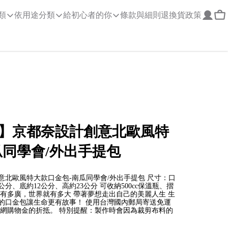
類
依用途分類
給初心者的你
條款與細則
退換貨政策
】京都奈設計創意北歐風特
瓜同學會/外出手提包
北歐風特大款口金包-南瓜同學會/外出手提包 尺寸：口
分、底約12公分、高約23公分 可收納500cc保溫瓶、摺
有多廣，世界就有多大 帶著夢想走出自己的美麗人生 生
的口金包讓生命更有故事！ 使用台灣國內郵局寄送免運
官網購物金的折抵。 特別提醒：製作時會因為裁剪布料的