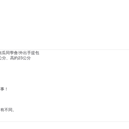
南瓜同學會/外出手提包
公分、高約23公分
故事！
略有不同。