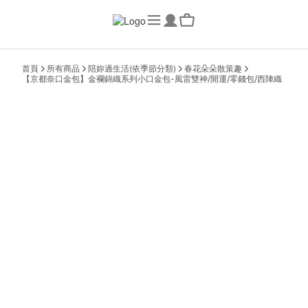
首頁
所有商品
陪妳過生活(依季節分類)
春花朵朵散策趣
【京都奈口金包】金襴錦織系列小口金包-風雷雙神/開運/零錢包/西陣織