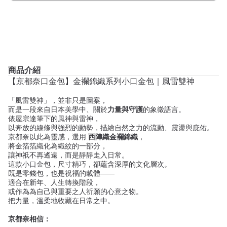
商品介紹
【京都奈口金包】金襴錦織系列小口金包｜風雷雙神
「風雷雙神」，並非只是圖案，
而是一段來自日本美學中、關於
力量與守護
的象徵語言。
俵屋宗達筆下的風神與雷神，
以奔放的線條與強烈的動勢，描繪自然之力的流動、震盪與庇佑。
京都奈以此為靈感，選用
西陣織金襴錦織
，
將金箔箔織化為織紋的一部分，
讓神祇不再遙遠，而是靜靜走入日常。
這款小口金包，尺寸精巧，卻蘊含深厚的文化層次。
既是零錢包，也是祝福的載體——
適合在新年、人生轉換階段，
或作為為自己與重要之人祈願的心意之物。
把力量，溫柔地收藏在日常之中。
京都奈相信：