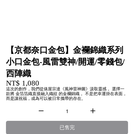
【京都奈口金包】金襴錦織系列
小口金包-風雷雙神/開運/零錢包/
西陣織
NT$ 1,080
這次的創作，我們從俵屋宗達《風神雷神圖》汲取靈感， 選擇一
款將 金箔箔織直接融入織紋 的金襴錦織， 不是把幸運掛在表面，
而是讓祝福，成為可以被日常攜帶的存在。
已售完