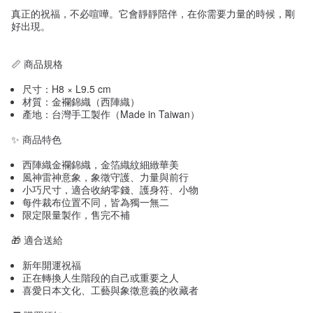
真正的祝福，不必喧嘩。它會靜靜陪伴，在你需要力量的時候，剛
好出現。
📏 商品規格
尺寸：H8 × L9.5 cm
材質：金襴錦織（西陣織）
產地：台灣手工製作（Made in Taiwan）
✨ 商品特色
西陣織金襴錦織，金箔織紋細緻華美
風神雷神意象，象徵守護、力量與前行
小巧尺寸，適合收納零錢、護身符、小物
每件裁布位置不同，皆為獨一無二
限定限量製作，售完不補
🎁 適合送給
新年開運祝福
正在轉換人生階段的自己或重要之人
喜愛日本文化、工藝與象徵意義的收藏者