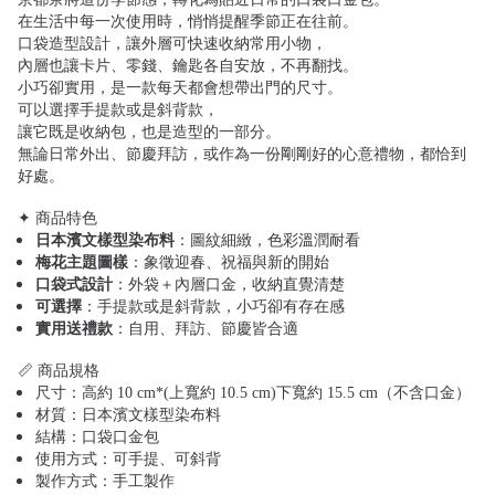
在生活中每一次使用時，悄悄提醒季節正在往前。
口袋造型設計，讓外層可快速收納常用小物，
內層也讓卡片、零錢、鑰匙各自安放，不再翻找。
小巧卻實用，是一款每天都會想帶出門的尺寸。
可以選擇手提款或是斜背款，
讓它既是收納包，也是造型的一部分。
無論日常外出、節慶拜訪，或作為一份剛剛好的心意禮物，都恰到
好處。
✦ 商品特色
日本濱文樣型染布料
：圖紋細緻，色彩溫潤耐看
梅花主題圖樣
：象徵迎春、祝福與新的開始
口袋式設計
：外袋＋內層口金，收納直覺清楚
可選擇
：手提款或是斜背款，小巧卻有存在感
實用送禮款
：自用、拜訪、節慶皆合適
📏 商品規格
尺寸：高約 10 cm*(上寬約 10.5 cm)下寬約 15.5 cm（不含口金）
材質：日本濱文樣型染布料
結構：口袋口金包
使用方式：可手提、可斜背
製作方式：手工製作