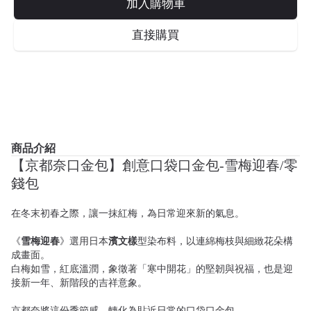
加入購物車
直接購買
商品介紹
【京都奈口金包】創意口袋口金包-雪梅迎春/零
錢包
在冬末初春之際，讓一抹紅梅，為日常迎來新的氣息。
《
雪梅迎春
》選用日本
濱文樣
型染布料，以連綿梅枝與細緻花朵構
成畫面。
白梅如雪，紅底溫潤，象徵著「寒中開花」的堅韌與祝福，也是迎
接新一年、新階段的吉祥意象。
京都奈將這份季節感，轉化為貼近日常的口袋口金包。