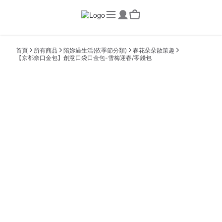
首頁
所有商品
陪妳過生活(依季節分類)
春花朵朵散策趣
【京都奈口金包】創意口袋口金包-雪梅迎春/零錢包