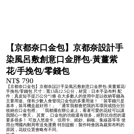
【京都奈口金包】京都奈設計手
染風呂敷創意口金胖包-黃薑紫
花/手挽包/零錢包
NT$ 790
【京都奈口金包】京都奈設計手染風呂敷創意口金胖包-黃薑紫花/
手挽包/零錢包 尺寸：寬13高12.5公分，材質：日本手染布料 配
件：真皮短手提25公分*1條 在大多數人的使用中是以收納零錢為
主要用途。僅有少數人會發現口金包的多重用途！ 「裝零錢只是
基本，裝耳機盒超好用！」 「通常我都會把我的耳環與戒指分別
收納在口金包裡」 「我都擺在辦公桌上，看著可愛的花紋可以讓
我開心一整天」 其實， 口金包的功能還有很多，絕對比你想的還
要多很多！ 可放入悠遊卡、信用卡、紙鈔、銅板、集線器等等 使
用台灣國內郵局寄送免運費 特別提醒：製作時會因為裁剪布料的
原因，花紋位置會略有不同。