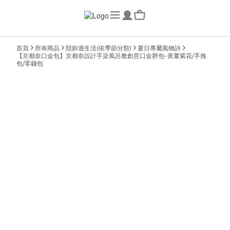
首頁
所有商品
陪妳過生活(依季節分類)
夏日專屬風物詩
【京都奈口金包】京都奈設計手染風呂敷創意口金胖包-黃薑紫花/手挽
包/零錢包