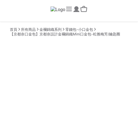
首頁
所有商品
金襴錦織系列
零錢包-小口金包
【京都奈口金包】京都奈設計金襴錦織Mini口金包-松雅梅芳/鑰匙圈