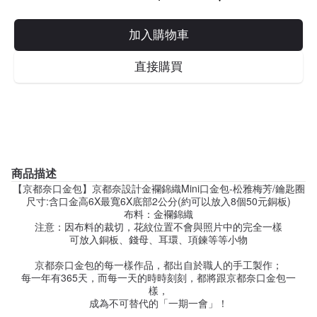
加入購物車
直接購買
商品描述
【京都奈口金包】京都奈設計金襴錦織Mini口金包-松雅梅芳/鑰匙圈
尺寸:含口金高6X最寬6X底部2公分(約可以放入8個50元銅板)
布料：金襴錦織
注意：因布料的裁切，花紋位置不會與照片中的完全一樣
可放入銅板、錢母、耳環、項鍊等等小物
京都奈口金包的每一樣作品，都出自於職人的手工製作；
每一年有365天，而每一天的時時刻刻，都將跟京都奈口金包一
樣，
成為不可替代的「一期一會」！