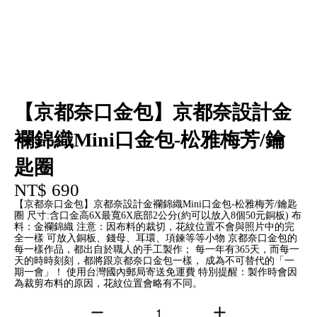
【京都奈口金包】京都奈設計金
襴錦織Mini口金包-松雅梅芳/鑰
匙圈
NT$ 690
【京都奈口金包】京都奈設計金襴錦織Mini口金包-松雅梅芳/鑰匙
圈 尺寸:含口金高6X最寬6X底部2公分(約可以放入8個50元銅板) 布
料：金襴錦織 注意：因布料的裁切，花紋位置不會與照片中的完
全一樣 可放入銅板、錢母、耳環、項鍊等等小物 京都奈口金包的
每一樣作品，都出自於職人的手工製作； 每一年有365天，而每一
天的時時刻刻，都將跟京都奈口金包一樣， 成為不可替代的「一
期一會」！ 使用台灣國內郵局寄送免運費 特別提醒：製作時會因
為裁剪布料的原因，花紋位置會略有不同。