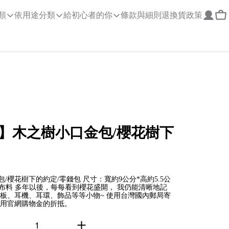
類
依用途分類
給初心者的你
條款與細則
退換貨政策
】木之樹小口金包/櫻花樹下
櫻花樹下的約定/零錢包 尺寸：寬約9公分*高約5.5公
進口布料 多年以後，每每看到櫻花盛開， 我仍能清晰地記
銅板、耳機、耳環、飾品等等小物~ 使用台灣國內郵局寄
適用官網購物金的折抵。