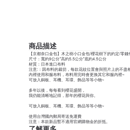
商品描述
【京都奈口金包】木之樹小口金包/櫻花樹下的約定/零錢
尺寸：寬約9公分*高約5.5公分*底約4.5公分
材質：日本進口布料
注意:：因布料的裁切，每款花紋位置會與照片上的不盡
內裡使用和服布料，布料用完時會更換其它和服內裡~
可放入銅板、耳機、耳環、飾品等等小物~
多年以後，每每看到櫻花盛開，
我仍能清晰地記得，那年的櫻花與你。
可放入銅板、耳機、耳環、飾品等等小物~
使用台灣國內郵局寄送免運費
注意：本款新品暫不適用官網購物金的折抵。
了解更多