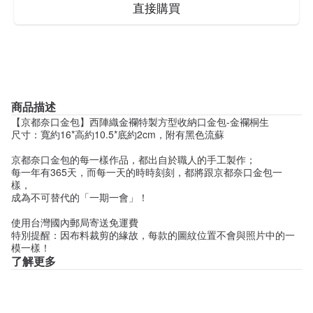
直接購買
商品描述
【京都奈口金包】西陣織金襴特製方型收納口金包-金襴桐生
尺寸：寬約16*高約10.5*底約2cm，附有黑色流蘇
京都奈口金包的每一樣作品，都出自於職人的手工製作；
每一年有365天，而每一天的時時刻刻，都將跟京都奈口金包一
樣，
成為不可替代的「一期一會」！
使用台灣國內郵局寄送免運費
特別提醒：因布料裁剪的緣故，每款的圖紋位置不會與照片中的一
模一樣！
了解更多