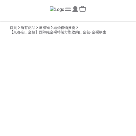
首頁
所有商品
選禮物
結婚禮物推薦
【京都奈口金包】西陣織金襴特製方型收納口金包-金襴桐生