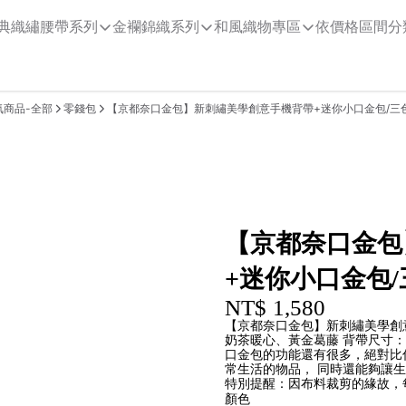
典織繡腰帶系列
金襴錦織系列
和風織物專區
依價格區間分
氣商品-全部
零錢包
【京都奈口金包】新刺繡美學創意手機背帶+迷你小口金包/三
【京都奈口金包
+迷你小口金包/
NT$ 1,580
【京都奈口金包】新刺繡美學創
奶茶暖心、黃金葛藤 背帶尺寸：長
口金包的功能還有很多，絕對比
常生活的物品， 同時還能夠讓
特別提醒：因布料裁剪的緣故，
顏色