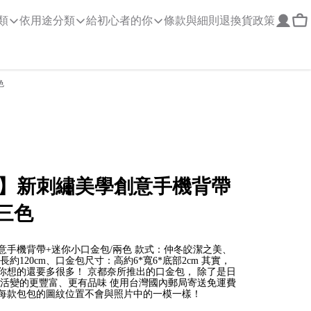
類
依用途分類
給初心者的你
條款與細則
退換貨政策
色
】新刺繡美學創意手機背帶
三色
意手機背帶+迷你小口金包/兩色 款式：仲冬皎潔之美、
約120cm、口金包尺寸：高約6*寬6*底部2cm 其實，
你想的還要多很多！ 京都奈所推出的口金包， 除了是日
生活變的更豐富、更有品味 使用台灣國內郵局寄送免運費
每款包包的圖紋位置不會與照片中的一模一樣！