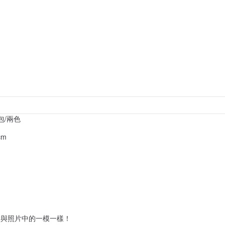
包/兩色
cm
會與照片中的一模一樣！