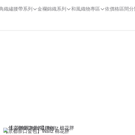
典織繡腰帶系列
金襴錦織系列
和風織物專區
依價格區間分
【京都奈口金包】Waltz 棉花胖