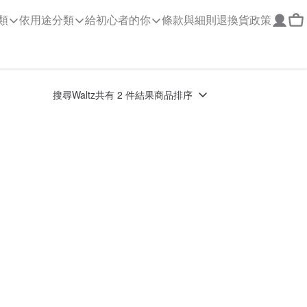
類
依用途分類
給初心者的你
條款與細則
退換貨政策
搜尋
Waltz
共有 2 件結果
商品排序