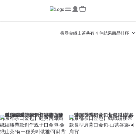
搜尋
金織山茶
共有 4 件結果
商品排序
【京都奈口金包】經典西陣織
【京都奈口金包】織織繡腰帶
織繡腰帶款創作親子口金包-金
款長型肩背口金包-山茶谷簾/可
織山茶/有一種美叫做雅/可斜背
肩背