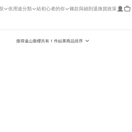
類
依用途分類
給初心者的你
條款與細則
退換貨政策
搜尋
遠山垂櫻
共有 1 件結果
商品排序