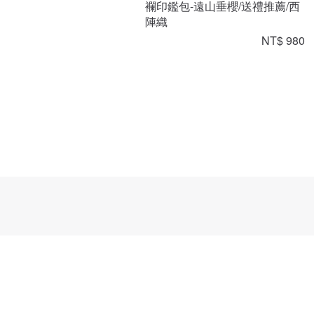
襴印鑑包-遠山垂櫻/送禮推薦/西
陣織
NT$ 980