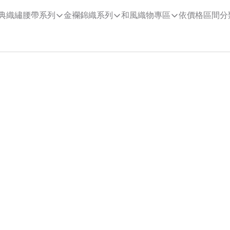
典織繡腰帶系列
金襴錦織系列
和風織物專區
依價格區間分