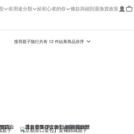
類
依用途分類
給初心者的你
條款與細則
退換貨政策
搜尋
親子隨行
共有 12 件結果
商品排序
織親子
【京都奈口金包】金襴錦織親子