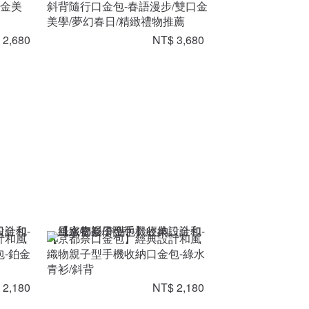
口金美
斜背隨行口金包-春語漫步/雙口金
美學/夢幻春日/精緻禮物推薦
 2,680
NT$ 3,680
計和風
【京都奈口金包】經典設計和風
-鉑金
織物親子型手機收納口金包-綠水
青衫/斜背
 2,180
NT$ 2,180