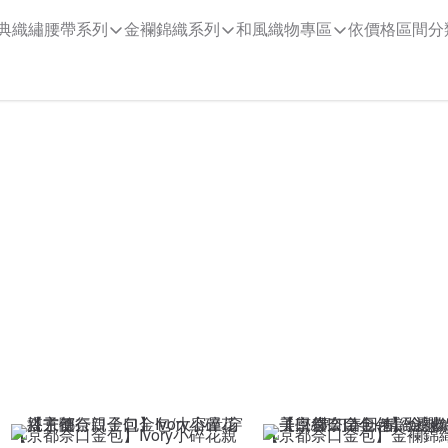
典織繡腰帶系列
金襴錦織系列
和風織物專區
依價格區間分
【京都奈口金包】Ivory小碎花親
【京都奈口金包】金襴錦