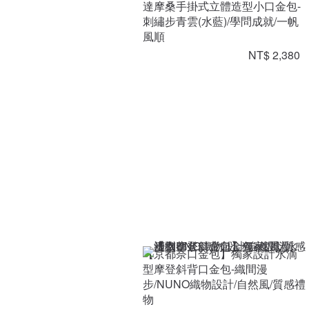
達摩桑手掛式立體造型小口金包-
刺繡步青雲(水藍)/學問成就/一帆
風順
NT$ 2,380
【京都奈口金包】獨家設計水滴
型摩登斜背口金包-織間漫
步/NUNO織物設計/自然風/質感禮
物