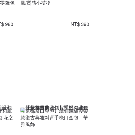
/零錢包
風/質感小禮物
$ 980
NT$ 390
計和風
【京都奈口金包】螺鈿織繡腰帶
-花之
款復古典雅斜背手機口金包－華
雅風飾