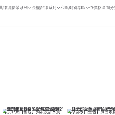
典織繡腰帶系列
金襴錦織系列
和風織物專區
依價格區間分
【京都奈口金包】獨家設計水滴
【京都奈口金包】風呂敷