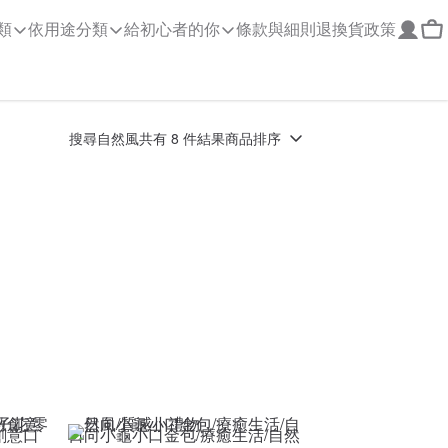
類
依用途分類
給初心者的你
條款與細則
退換貨政策
搜尋
自然風
共有 8 件結果
商品排序
創意口
日向小龜小口金包/療癒生活/自然