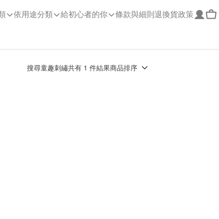
類
依用途分類
給初心者的你
條款與細則
退換貨政策
搜尋
童趣刺繡
共有 1 件結果
商品排序