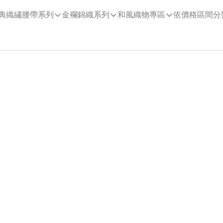
典織繡腰帶系列
金襴錦織系列
和風織物專區
依價格區間分