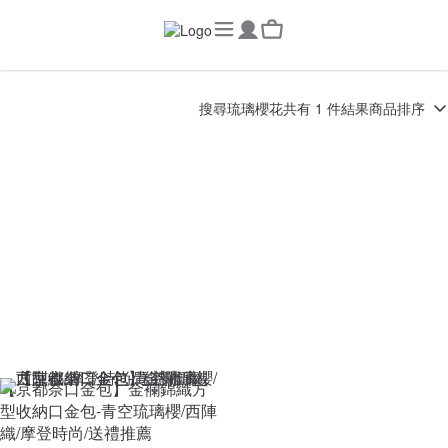
搜尋
琉璃櫻花
共有 1 件結果
商品排序
【京都奈口金包】金襴錦織方
型收納口金包-青空琉璃櫻/西陣
織/摩登時尚/送禮推薦