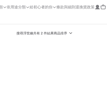
類
依用途分類
給初心者的你
條款與細則
退換貨政策
搜尋
浮世繪
共有 2 件結果
商品排序