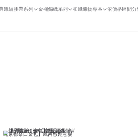
典織繡腰帶系列
金襴錦織系列
和風織物專區
依價格區間分
【京都奈口金包】風呂敷創意親