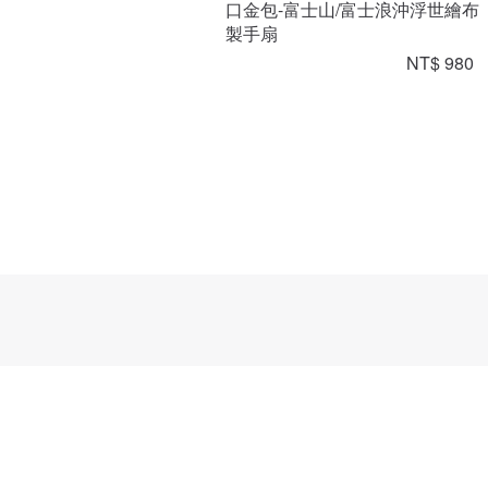
口金包-富士山/富士浪沖浮世繪布
製手扇
NT$ 980