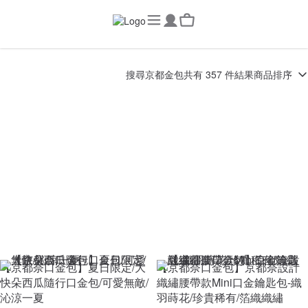
搜尋
京都金包
共有 357 件結果
商品排序
【京都奈口金包】夏日限定/大
【京都奈口金包】京都奈設計
快朵西瓜隨行口金包/可愛無敵/
織繡腰帶款Mini口金鑰匙包-織
沁涼一夏
羽蒔花/珍貴稀有/箔織織繡