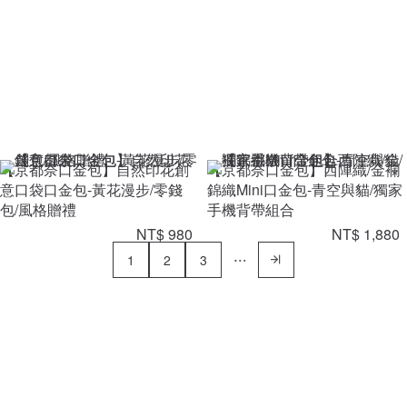
【京都奈口金包】自然印花創
【京都奈口金包】西陣織/金襴
意口袋口金包-黃花漫步/零錢
錦織Mini口金包-青空與貓/獨家
包/風格贈禮
手機背帶組合
NT$ 980
NT$ 1,880
1
2
3